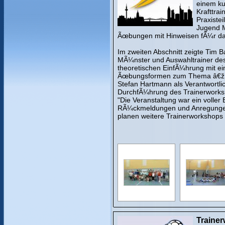
einem ku
Krafttra
Praxistei
Jugend 
Ãœbungen mit Hinweisen fÃ¼r das
Im zweiten Abschnitt zeigte Tim
MÃ¼nster und Auswahltrainer des
theoretischen EinfÃ¼hrung mit e
Ãœbungsformen zum Thema â€žImp
Stefan Hartmann als Verantwortli
DurchfÃ¼hrung des Trainerworksho
"Die Veranstaltung war ein voller 
RÃ¼ckmeldungen und Anregungen. 
planen weitere Trainerworkshops 
Traine