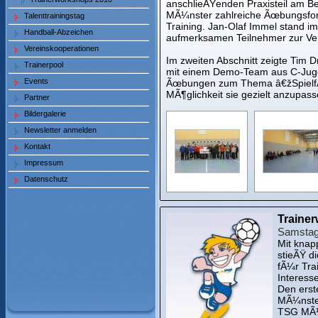
anschlieÃŸenden Praxisteil am B
MÃ¼nster zahlreiche Ãœbungsfor
Talenttrainingstag
Training. Jan-Olaf Immel stand i
Handball-Abzeichen
aufmerksamen Teilnehmer zur V
Vereinskooperationen
Im zweiten Abschnitt zeigte Tim 
Trainerpool
mit einem Demo-Team aus C-Jugen
Events
Ãœbungen zum Thema â€žSpielfÃ¤h
MÃ¶glichkeit sie gezielt anzupas
Partner
Bildergalerie
Newsletter anmelden
Kontakt
Impressum
Datenschutz
Traine
Samstag
Mit knap
stieÃŸ d
fÃ¼r Tra
Interess
Den erste
MÃ¼nster
TSG MÃ¼n