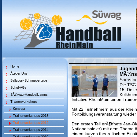
Home
Jugend
Ãœber Uns
MÃ¼ns
Samstag
Ballsport-Schnuppertage
Die TSG
Schul-AGs
15. Deze
Kelkheim
SÃ¼wag-Handballcamps
Initiative RheinMain einen Traine
Trainerworkshops
Konzept
Mit 22 Teilnehmern aus der Rhei
Fortbildungsveranstaltung wieder
Trainerworkshops 2013
Trainerworkshops 2012
Den ersten Teil erÃ¶ffnete Jan-O
Nationalspieler) mit dem Thema 
Trainerworkshops 2011
einem kurzen theoretischen Einst
Trainerworkshops 2010