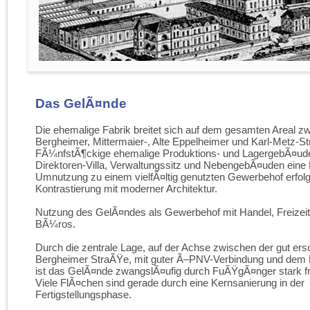
Das GelÃ¤nde
Die ehemalige Fabrik breitet sich auf dem gesamten Areal z
Bergheimer, Mittermaier-, Alte Eppelheimer und Karl-Metz-S
FÃ¼nfstÃ¶ckige ehemalige Produktions- und LagergebÃ¤ude 
Direktoren-Villa, Verwaltungssitz und NebengebÃ¤uden eine E
Umnutzung zu einem vielfÃ¤ltig genutzten Gewerbehof erfol
Kontrastierung mit moderner Architektur.
Nutzung des GelÃ¤ndes als Gewerbehof mit Handel, Freizeit
BÃ¼ros.
Durch die zentrale Lage, auf der Achse zwischen der gut er
Bergheimer StraÃŸe, mit guter Ã–PNV-Verbindung und dem 
ist das GelÃ¤nde zwangslÃ¤ufig durch FuÃŸgÃ¤nger stark fr
Viele FlÃ¤chen sind gerade durch eine Kernsanierung in der
Fertigstellungsphase.