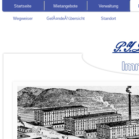
Startseite
Mietangebote
Verwaltung
Wegweiser
GelÃ¤ndeÃ¼bersicht
Standort