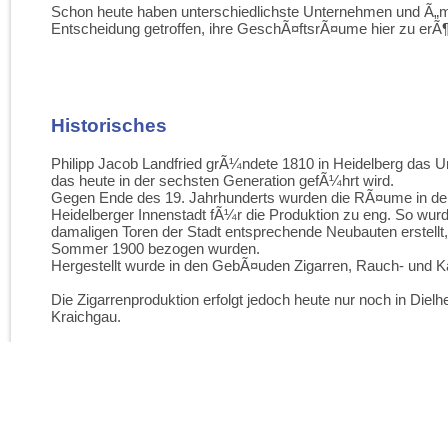
Schon heute haben unterschiedlichste Unternehmen und Ã„m
Entscheidung getroffen, ihre GeschÃ¤ftsrÃ¤ume hier zu erÃ¶
Historisches
Philipp Jacob Landfried grÃ¼ndete 1810 in Heidelberg das 
das heute in der sechsten Generation gefÃ¼hrt wird.
Gegen Ende des 19. Jahrhunderts wurden die RÃ¤ume in der
Heidelberger Innenstadt fÃ¼r die Produktion zu eng. So wur
damaligen Toren der Stadt entsprechende Neubauten erstellt,
Sommer 1900 bezogen wurden.
Hergestellt wurde in den GebÃ¤uden Zigarren, Rauch- und K
Die Zigarrenproduktion erfolgt jedoch heute nur noch in Dielh
Kraichgau.