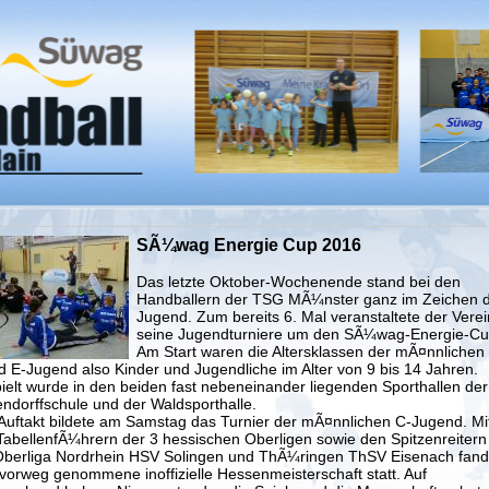
SÃ¼wag Energie Cup 2016
Das letzte Oktober-Wochenende stand bei den
Handballern der TSG MÃ¼nster ganz im Zeichen 
Jugend. Zum bereits 6. Mal veranstaltete der Verei
seine Jugendturniere um den SÃ¼wag-Energie-Cu
Am Start waren die Altersklassen der mÃ¤nnlichen
d E-Jugend also Kinder und Jugendliche im Alter von 9 bis 14 Jahren.
ielt wurde in den beiden fast nebeneinander liegenden Sporthallen der
endorffschule und der Waldsporthalle.
Auftakt bildete am Samstag das Turnier der mÃ¤nnlichen C-Jugend. Mi
TabellenfÃ¼hrern der 3 hessischen Oberligen sowie den Spitzenreitern
Oberliga Nordrhein HSV Solingen und ThÃ¼ringen ThSV Eisenach fand
 vorweg genommene inoffizielle Hessenmeisterschaft statt. Auf