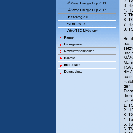
2. T
SÃ¼wag Energie Cup 2013
3. H
4. H
SÃ¼wag Energie Cup 2012
5. T
Hessentag 2011
6. T
Events 2010
7. H
8. T
Video TSG MÃ¼nster
Partner
Bei 
best
Bildergalerie
setz
Newsletter anmelden
und 
MÃ¼n
Kontakt
Mann
Impressum
TSV 
die 
Datenschutz
auch
Halb
der 
Tros
dem 
Die 
1. T
2. H
3. T
4. T
5. J
6. T