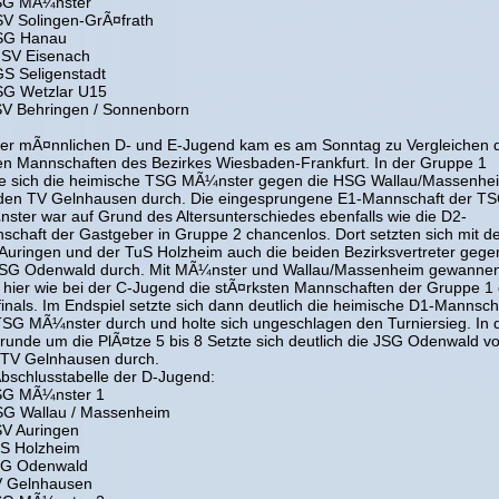
SG MÃ¼nster
SV Solingen-GrÃ¤frath
SG Hanau
hSV Eisenach
GS Seligenstadt
SG Wetzlar U15
SV Behringen / Sonnenborn
der mÃ¤nnlichen D- und E-Jugend kam es am Sonntag zu Vergleichen 
en Mannschaften des Bezirkes Wiesbaden-Frankfurt. In der Gruppe 1
te sich die heimische TSG MÃ¼nster gegen die HSG Wallau/Massenhe
den TV Gelnhausen durch. Die eingesprungene E1-Mannschaft der T
ster war auf Grund des Altersunterschiedes ebenfalls wie die D2-
schaft der Gastgeber in Gruppe 2 chancenlos. Dort setzten sich mit 
Auringen und der TuS Holzheim auch die beiden Bezirksvertreter gege
JSG Odenwald durch. Mit MÃ¼nster und Wallau/Massenheim gewanne
 hier wie bei der C-Jugend die stÃ¤rksten Mannschaften der Gruppe 1 
finals. Im Endspiel setzte sich dann deutlich die heimische D1-Mannsch
TSG MÃ¼nster durch und holte sich ungeschlagen den Turniersieg. In 
trunde um die PlÃ¤tze 5 bis 8 Setzte sich deutlich die JSG Odenwald vo
TV Gelnhausen durch.
Abschlusstabelle der D-Jugend:
SG MÃ¼nster 1
SG Wallau / Massenheim
SV Auringen
uS Holzheim
SG Odenwald
V Gelnhausen