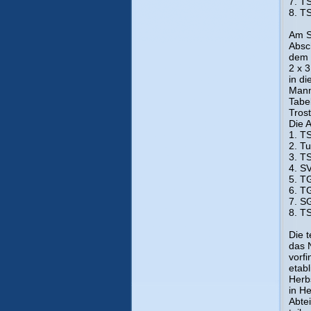
7. T
8. T
Am S
Absc
dem 
2 x 3
in d
Mann
Tabel
Tros
Die 
1. T
2. T
3. T
4. S
5. T
6. T
7. S
8. T
Die 
das N
vorf
etab
Herbs
in H
Abte