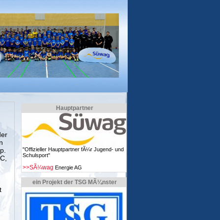
Hauptpartner
der
n
p.
"Offizieller Hauptpartner fÃ¼r Jugend- und
Schulsport"
 C,
>>SÃ¼wag
Energie AG
ein Projekt der TSG MÃ¼nster
t