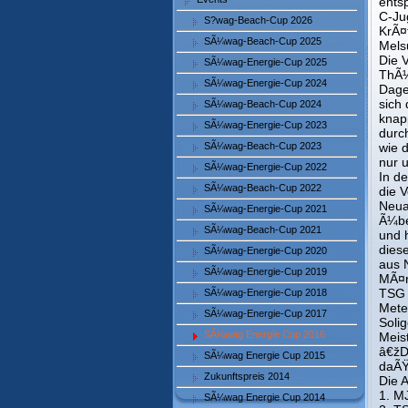
ents
C-Ju
S?wag-Beach-Cup 2026
KrÃ¤
SÃ¼wag-Beach-Cup 2025
Mels
Die 
SÃ¼wag-Energie-Cup 2025
ThÃ¼
SÃ¼wag-Energie-Cup 2024
Dage
sich
SÃ¼wag-Beach-Cup 2024
knap
SÃ¼wag-Energie-Cup 2023
durc
SÃ¼wag-Beach-Cup 2023
wie 
nur 
SÃ¼wag-Energie-Cup 2022
In d
SÃ¼wag-Beach-Cup 2022
die 
Neua
SÃ¼wag-Energie-Cup 2021
Ã¼be
SÃ¼wag-Beach-Cup 2021
und 
dies
SÃ¼wag-Energie-Cup 2020
aus 
SÃ¼wag-Energie-Cup 2019
MÃ¤r
TSG 
SÃ¼wag-Energie-Cup 2018
Mete
SÃ¼wag-Energie-Cup 2017
Soli
SÃ¼wag Energie Cup 2016
Meis
â€žD
SÃ¼wag Energie Cup 2015
daÃŸ
Zukunftspreis 2014
Die 
1. M
SÃ¼wag Energie Cup 2014