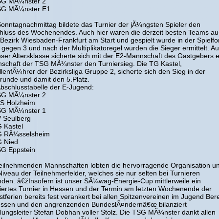
SG MÃ¼nster 2
SG MÃ¼nster E1
onntagnachmittag bildete das Turnier der jÃ¼ngsten Spieler den
hluss des Wochenendes. Auch hier waren die derzeit besten Teams au
Bezirk Wiesbaden-Frankfurt am Start und gespielt wurde in der Spielf
 gegen 3 und nach der Multiplikatoregel wurden die Sieger ermittelt. A
ieser Altersklasse sicherte sich mit der E2-Mannschaft des Gastgebers 
schaft der TSG MÃ¼nster den Turniersieg. Die TG Kastel,
lenfÃ¼hrer der Bezirksliga Gruppe 2, sicherte sich den Sieg in der
trunde und damit den 5.Platz.
Abschlusstabelle der E-Jugend:
SG MÃ¼nster 2
uS Holzheim
SG MÃ¼nster 1
V Seulberg
G Kastel
G RÃ¼sselsheim
G Nied
SG Eppstein
teilnehmenden Mannschaften lobten die hervorragende Organisation u
iveau der Teilnehmerfelder, welches sie nur selten bei Turnieren
inden. â€žInsofern ist unser SÃ¼wag-Energie-Cup mittlerweile ein
liertes Turnier in Hessen und der Termin am letzten Wochenende der
tferien bereits fest verankert bei allen Spitzenvereinen im Jugend Ber
essen und den angrenzenden BundeslÃ¤ndernâ€œ bilanziert
ilungsleiter Stefan Dobhan voller Stolz. Die TSG MÃ¼nster dankt allen