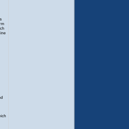
s
orm
uch
eine
nd
eich