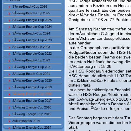
HSG Rodgau/Niederroden und de
aus anderen Bezirken des Hessis
S?wag-Beach-Cup 2026
qualifizierten sich aus den beide
SÃ¼wag-Beach-Cup 2025
direkt fÃ¼r das Finale. Im Endsp
Gastgeber mit 108 zu 77 Punkte
SÃ¼wag-Energie-Cup 2025
SÃ¼wag-Energie-Cup 2024
Am Samstag Nachmittag trafen 
der mÃ¤nnlichen C-Jugend in ei
SÃ¼wag-Beach-Cup 2024
der hÃ¶chsten Landesspielklasse
SÃ¼wag-Energie-Cup 2023
aufeinander.
SÃ¼wag-Beach-Cup 2023
In der Gruppenphase qualifizier
Rodgau/Niederroden, der HSG H
SÃ¼wag-Energie-Cup 2022
die beiden besten Teams der zwei
SÃ¼wag-Beach-Cup 2022
Im ersten Halbfinale bezwang di
HÃ¼ttenberg mit 15:08.
SÃ¼wag-Energie-Cup 2021
Die HSG Rodgau/Niederroden setzt
SÃ¼wag-Beach-Cup 2021
HSG Hanau deutlich mit 11:03 Tor
Im â€žkleinenâ€œ Finale sichert
SÃ¼wag-Energie-Cup 2020
dritten Platz.
SÃ¼wag-Energie-Cup 2019
Im einem hochklassigen Endspiel 
SÃ¼wag-Energie-Cup 2018
war die HSG Rodgau/Niederroden
den SÃ¼wag-Energie-Cup 2018 kna
SÃ¼wag-Energie-Cup 2017
Abteilungsleiter Stefan Dobhan 
SÃ¼wag Energie Cup 2016
und Preise fÃ¼r die erfolgreiche
SÃ¼wag Energie Cup 2015
Der Sonntag begann mit dem Turn
Zukunftspreis 2014
Vierergruppen waren die besten 
Start.
SÃ¼wag Energie Cup 2014