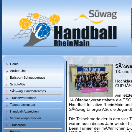
Home
SÃ¼wag
Ãœber Uns
13. und 
Ballsport-Schnuppertage
Hochkla
Schul-AGs
CUP fÃ¼
SÃ¼wag-Handballcamps
Am letzt
Trainerworkshops
14.Oktober,veranstaltete die TS
Handball-Initiative RheinMain un
Talenttrainingstag
SÃ¼wag Energie AG, die Jugend
Handball-Abzeichen
Vereinskooperationen
Die Teilnehmerfelder in den vier
waren auch dieses Jahr wieder ho
Trainerpool
Beim Turnier der mÃ¤nnlichen E-
Events