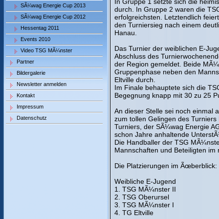
In Gruppe 1 setzte sich die hei
SÃ¼wag Energie Cup 2013
durch. In Gruppe 2 waren die T
erfolgreichsten. Letztendlich fe
SÃ¼wag Energie Cup 2012
den Turniersieg nach einem deut
Hessentag 2011
Hanau.
Events 2010
Das Turnier der weiblichen E-Ju
Video TSG MÃ¼nster
Abschluss des Turnierwochenende
Partner
der Region gemeldet. Beide MÃ¼n
Gruppenphase neben den Mannsc
Bildergalerie
Eltville durch.
Newsletter anmelden
Im Finale behauptete sich die T
Begegnung knapp mit 30 zu 25 P
Kontakt
Impressum
An dieser Stelle sei noch einmal 
Datenschutz
zum tollen Gelingen des Turnie
Turniers, der SÃ¼wag Energie AG,
schon Jahre anhaltende Unterst
Die Handballer der TSG MÃ¼nster 
Mannschaften und Beteiligten im 
Die Platzierungen im Ãœberblick:
Weibliche E-Jugend
1. TSG MÃ¼nster II
2. TSG Oberursel
3. TSG MÃ¼nster I
4. TG Eltville